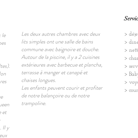
Servi
Les deux autres chambres avec deux
 le
> déj
lits simples ont une salle de bains
pes
> din
commune avec baignoire et douche.
> net
Autour de la piscine, il y a 2 cuisines
> chan
extérieures avec barbecue et plancha,
tes).
> serv
terrasse à manger et canapé et
lon
> Baby
chaises longues.
res
> voy
Les enfants peuvent courir et profiter
> cour
de notre balançoire ou de notre
ve
trampoline.
queen
e et
 Il y
deux