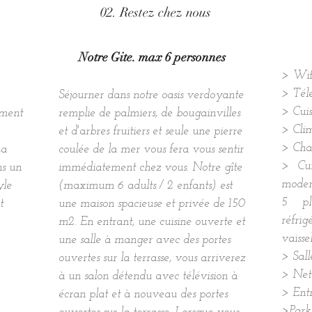
02. Restez chez nous
Notre Gite. max 6 personnes
> Wifi
> Télé
Séjourner dans notre oasis verdoyante
> Cuis
ement
remplie de palmiers, de bougainvilles
> Clim
et d'arbres fruitiers et seule une pierre
> Cha
La
coulée de la mer vous fera vous sentir
> Cui
ns un
immédiatement chez vous. Notre gîte
moder
yle
(maximum 6 adults / 2 enfants) est
5 pl
t
une maison spacieuse et privée de 150
réfri
m2. En entrant, une cuisine ouverte et
vaisse
une salle à manger avec des portes
> Sal
ouvertes sur la terrasse, vous arriverez
> Nett
à un salon détendu avec télévision à
> Entr
écran plat et à nouveau des portes
>Park