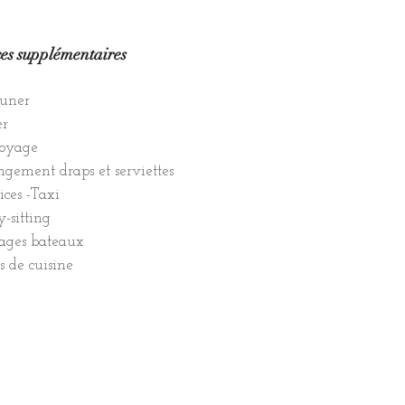
ces supplémentaires
euner
er
toyage
gement draps et serviettes
ices -Taxi
-sitting
ages bateaux
s de cuisine